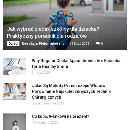
Jak wybrać plecak szkolny dla dziecka?
Praktyczny poradnik dla rodziców
Redakcja Pieknimlodzi.pl
-
15 lipca 2026
0
Dzieci
Why Regular Dental Appointments Are Essential
for a Healthy Smile
9 maja 2026
Jakie Są Metody Przeszczepu Włosów:
Porównanie Najskuteczniejszych Technik
Chirurgicznych
30 października 2025
Co kupić 9-latkowi na prezent?
11 września 2025