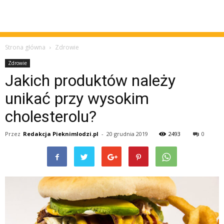
Strona główna
Zdrowie
Zdrowie
Jakich produktów należy
unikać przy wysokim
cholesterolu?
Przez
Redakcja Pieknimlodzi.pl
-
20 grudnia 2019
2493
0